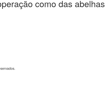
operação como das abelhas
?
eservados.