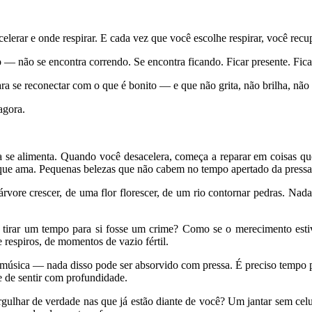
celerar e onde respirar. E cada vez que você escolhe respirar, você rec
— não se encontra correndo. Se encontra ficando. Ficar presente. Ficar
Para se reconectar com o que é bonito — e que não grita, não brilha, não 
agora.
 se alimenta. Quando você desacelera, começa a reparar em coisas que
 que ama. Pequenas belezas que não cabem no tempo apertado da pressa
re crescer, de uma flor florescer, de um rio contornar pedras. Nada 
irar um tempo para si fosse um crime? Como se o merecimento estiv
espiros, de momentos de vazio fértil.
sica — nada disso pode ser absorvido com pressa. É preciso tempo para 
de de sentir com profundidade.
ulhar de verdade nas que já estão diante de você? Um jantar sem celu