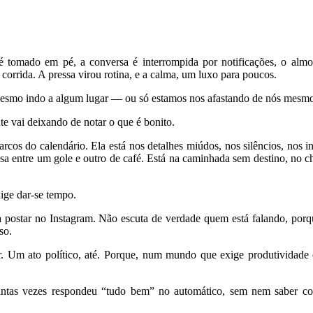
tomado em pé, a conversa é interrompida por notificações, o almoço
corrida. A pressa virou rotina, e a calma, um luxo para poucos.
s mesmo indo a algum lugar — ou só estamos nos afastando de nós mesm
nte vai deixando de notar o que é bonito.
arcos do calendário. Ela está nos detalhes miúdos, nos silêncios, nos
usa entre um gole e outro de café. Está na caminhada sem destino, no 
ige dar-se tempo.
 postar no Instagram. Não escuta de verdade quem está falando, porqu
so.
r. Um ato político, até. Porque, num mundo que exige produtividade 
ntas vezes respondeu “tudo bem” no automático, sem nem saber co