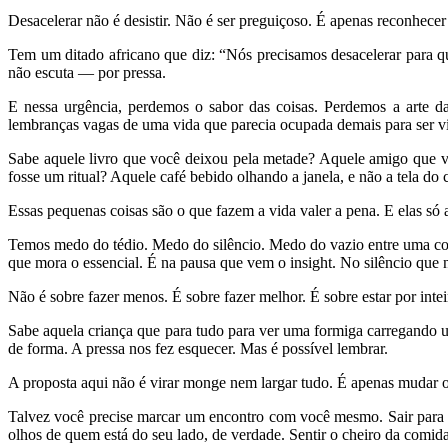
Desacelerar não é desistir. Não é ser preguiçoso. É apenas reconhecer
Tem um ditado africano que diz: “Nós precisamos desacelerar para qu
não escuta — por pressa.
E nessa urgência, perdemos o sabor das coisas. Perdemos a arte da
lembranças vagas de uma vida que parecia ocupada demais para ser v
Sabe aquele livro que você deixou pela metade? Aquele amigo que 
fosse um ritual? Aquele café bebido olhando a janela, e não a tela do 
Essas pequenas coisas são o que fazem a vida valer a pena. E elas só 
Temos medo do tédio. Medo do silêncio. Medo do vazio entre uma cois
que mora o essencial. É na pausa que vem o insight. No silêncio que n
Não é sobre fazer menos. É sobre fazer melhor. É sobre estar por intei
Sabe aquela criança que para tudo para ver uma formiga carregando 
de forma. A pressa nos fez esquecer. Mas é possível lembrar.
A proposta aqui não é virar monge nem largar tudo. É apenas mudar o
Talvez você precise marcar um encontro com você mesmo. Sair para 
olhos de quem está do seu lado, de verdade. Sentir o cheiro da comida