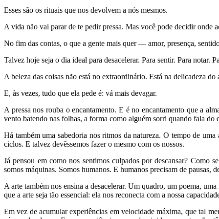
Esses são os rituais que nos devolvem a nós mesmos.
A vida não vai parar de te pedir pressa. Mas você pode decidir onde a
No fim das contas, o que a gente mais quer — amor, presença, sentido 
Talvez hoje seja o dia ideal para desacelerar. Para sentir. Para notar. 
A beleza das coisas não está no extraordinário. Está na delicadeza do 
E, às vezes, tudo que ela pede é: vá mais devagar.
A pressa nos rouba o encantamento. E é no encantamento que a alma
vento batendo nas folhas, a forma como alguém sorri quando fala do
Há também uma sabedoria nos ritmos da natureza. O tempo de uma árvo
ciclos. E talvez devêssemos fazer o mesmo com os nossos.
Já pensou em como nos sentimos culpados por descansar? Como se t
somos máquinas. Somos humanos. E humanos precisam de pausas, de r
A arte também nos ensina a desacelerar. Um quadro, um poema, uma mú
que a arte seja tão essencial: ela nos reconecta com a nossa capacida
Em vez de acumular experiências em velocidade máxima, que tal merg