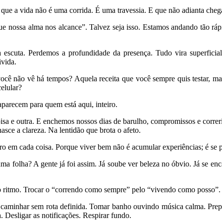
 que a vida não é uma corrida. É uma travessia. E que não adianta cheg
e nossa alma nos alcance”. Talvez seja isso. Estamos andando tão ráp
 escuta. Perdemos a profundidade da presença. Tudo vira superficial:
ivida.
você não vê há tempos? Aquela receita que você sempre quis testar,
celular?
aparecem para quem está aqui, inteiro.
a e outra. E enchemos nossos dias de barulho, compromissos e correria
asce a clareza. Na lentidão que brota o afeto.
ro em cada coisa. Porque viver bem não é acumular experiências; é se pe
uma folha? A gente já foi assim. Já soube ver beleza no óbvio. Já se 
 ritmo. Trocar o “correndo como sempre” pelo “vivendo como posso”. Tr
caminhar sem rota definida. Tomar banho ouvindo música calma. Prepar
. Desligar as notificações. Respirar fundo.