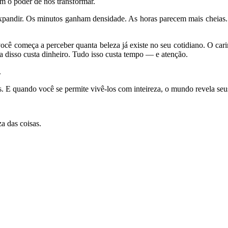
m o poder de nos transformar.
xpandir. Os minutos ganham densidade. As horas parecem mais cheias. 
você começa a perceber quanta beleza já existe no seu cotidiano. O ca
 disso custa dinheiro. Tudo isso custa tempo — e atenção.
.
. E quando você se permite vivê-los com inteireza, o mundo revela seus
a das coisas.