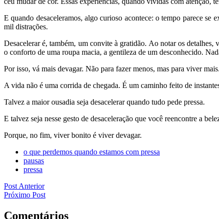
céu mudar de cor. Essas experiências, quando vividas com atenção, tê
E quando desaceleramos, algo curioso acontece: o tempo parece se e
mil distrações.
Desacelerar é, também, um convite à gratidão. Ao notar os detalhes, 
o conforto de uma roupa macia, a gentileza de um desconhecido. Nada
Por isso, vá mais devagar. Não para fazer menos, mas para viver mais
A vida não é uma corrida de chegada. É um caminho feito de instantes
Talvez a maior ousadia seja desacelerar quando tudo pede pressa.
E talvez seja nesse gesto de desaceleração que você reencontre a belez
Porque, no fim, viver bonito é viver devagar.
o que perdemos quando estamos com pressa
pausas
pressa
Post Anterior
Próximo Post
Comentários