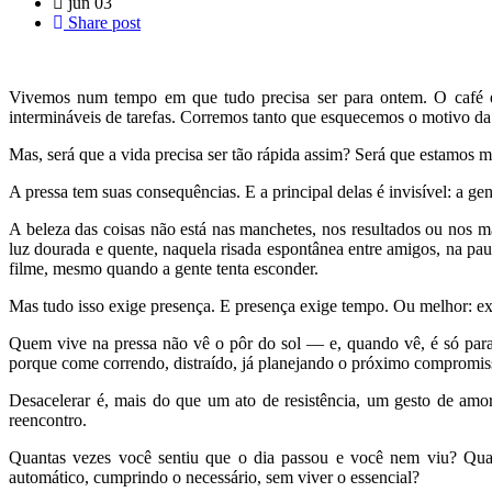
jun
03
Share post
Vivemos num tempo em que tudo precisa ser para ontem. O café é 
intermináveis de tarefas. Corremos tanto que esquecemos o motivo da 
Mas, será que a vida precisa ser tão rápida assim? Será que estamo
A pressa tem suas consequências. E a principal delas é invisível: a ge
A beleza das coisas não está nas manchetes, nos resultados ou nos m
luz dourada e quente, naquela risada espontânea entre amigos, na pa
filme, mesmo quando a gente tenta esconder.
Mas tudo isso exige presença. E presença exige tempo. Ou melhor: ex
Quem vive na pressa não vê o pôr do sol — e, quando vê, é só para
porque come correndo, distraído, já planejando o próximo compromis
Desacelerar é, mais do que um ato de resistência, um gesto de amo
reencontro.
Quantas vezes você sentiu que o dia passou e você nem viu? Qua
automático, cumprindo o necessário, sem viver o essencial?